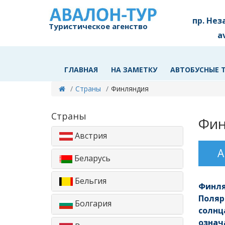
пр. Нез
Туристическое агенство
a
ГЛАВНАЯ
НА ЗАМЕТКУ
АВТОБУСНЫЕ 
Страны
Финляндия
Страны
Фин
Австрия
А
Беларусь
Бельгия
Финля
Поляр
Болгария
солнц
означ