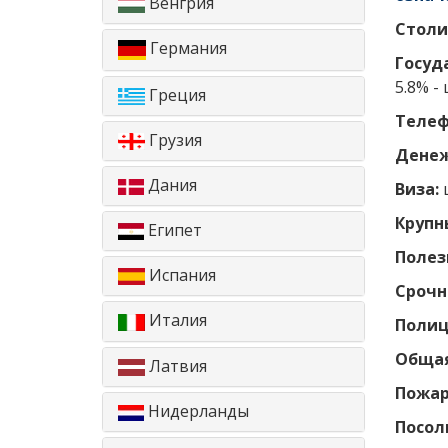
Венгрия
Столи
Германия
Госуд
5.8% -
Греция
Телеф
Грузия
Денеж
Дания
Виза:
Крупн
Египет
Полез
Испания
Срочн
Италия
Поли
Общая
Латвия
Пожар
Нидерланды
Посол