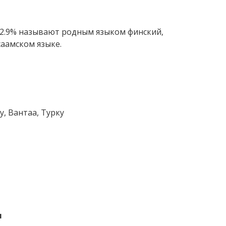
2.9% называют родным языком финский,
саамском языке.
у, Вантаа, Турку
я