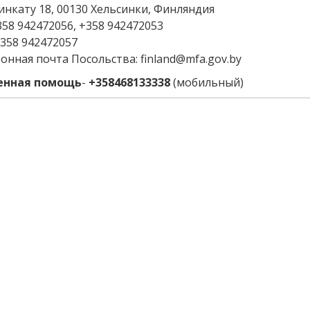
нкату 18, 00130 Хельсинки, Финляндия
+358 942472056, +358 942472053
+358 942472057
онная почта Посольства: finland@mfa.gov.by
енная помощь
-
+358468133338
(мобильный)