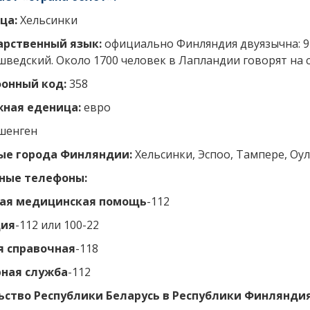
ца:
Хельсинки
арственный язык:
официально Финляндия двуязычна: 9
 шведский. Около 1700 человек в Лапландии говорят на 
онный код:
358
ная еденица:
евро
шенген
ые города Финляндии:
Хельсинки, Эспоо, Тампере, Оул
ные телефоны:
ая медицинская помощь
-112
ция
-112 или 100-22
 справочная
-118
ная служба
-112
ьство Республики Беларусь в Республики Финлянди