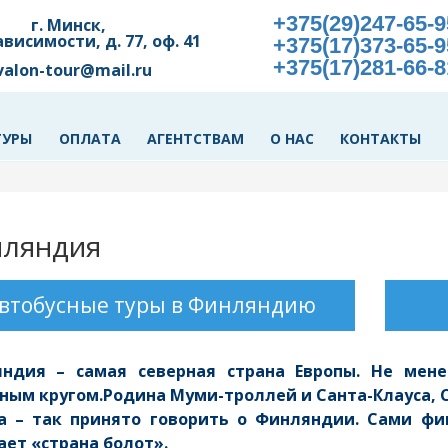
+375(29)247-65-9
г. Минск,
ависимости, д. 77, оф. 41
+375(17)373-65-9
+375(17)281-66-8
valon-tour@mail.ru
ТУРЫ
ОПЛАТА
АГЕНТСТВАМ
О НАС
КОНТАКТЫ
ляндия
втобусные туры в Финляндию
ндия – самая северная страна Европы. Не мене
ным кругом.Родина Муми-троллей и Санта-Клауса, С
а – так принято говорить о Финляндии. Сами фи
ает «страна болот».