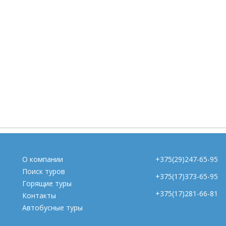
О компании
+375(29)247-65-95
Поиск туров
+375(17)373-65-95
Горящие туры
+375(17)281-66-81
Контакты
Автобусные туры