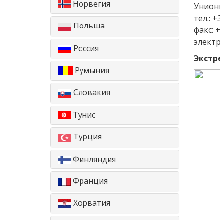
Норвегия
Униони
тел.: 
Польша
факс: 
электр
Россия
Экстр
Румыния
Словакия
Тунис
Турция
Финляндия
Франция
Хорватия