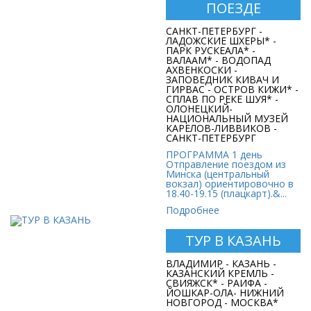
ТУР В КАРЕЛИЮ НА
ПОЕЗДЕ
ПОЕЗДЕ
САНКТ-ПЕТЕРБУРГ -
Стоимость:
ЛАДОЖСКИЕ ШХЕРЫ* -
1089 руб. 60 коп.
ПАРК РУСКЕАЛА* -
ВАЛААМ* - ВОДОПАД
АХВЕНКОСКИ -
ЗАПОВЕДНИК КИВАЧ И
ГИРВАС - ОСТРОВ КИЖИ* -
СПЛАВ ПО РЕКЕ ШУЯ* -
ОЛОНЕЦКИЙ-
НАЦИОНАЛЬНЫЙ МУЗЕЙ
КАРЕЛОВ-ЛИВВИКОВ -
САНКТ-ПЕТЕРБУРГ
ПРОГРАММА 1 день
Отправление поездом из
Минска (центральный
вокзал) ориентировочно в
18.40-19.15 (плацкарт).&...
Подробнее
ТУР В КАЗАНЬ
ТУР В КАЗАНЬ
ВЛАДИМИР - КАЗАНЬ -
Стоимость:
КАЗАНСКИЙ КРЕМЛЬ -
1089 руб. 60 коп.
СВИЯЖСК* - РАИФА -
ЙОШКАР-ОЛА- НИЖНИЙ
НОВГОРОД - МОСКВА*