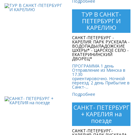
Подробнее
ТУР В САНКТ-
ТУР В САНКТ-
ПЕТЕРБУРГ И
ПЕТЕРБУРГ И
КАРЕЛИЮ
КАРЕЛИЮ
САНКТ-ПЕТЕРБУРГ -
Стоимость:
КАРЕЛИЯ: ПАРК РУСКЕАЛА -
499 руб. 40 коп.
ВОДОПАДЫ/ЛАДОЖСКИЕ
ШХЕРЫ* - ЦАРСКОЕ СЕЛО -
ЕКАТЕРИНИНСКИЙ
ДВОРЕЦ*
ПРОГРАММА 1 день
Отправление из Минска в
17.30
ориентировочно. Ночной
переезд. 2 день Прибытие в
Санкт-...
Подробнее
САНКТ- ПЕТЕРБУРГ
САНКТ- ПЕТЕРБУРГ +
+ КАРЕЛИЯ на
КАРЕЛИЯ на поезде
поезде
Стоимость:
САНКТ-ПЕТЕРБУРГ-
847 руб. 50 коп.
КАРЕЛИЯ: ПАРК РУСКЕАЛА -