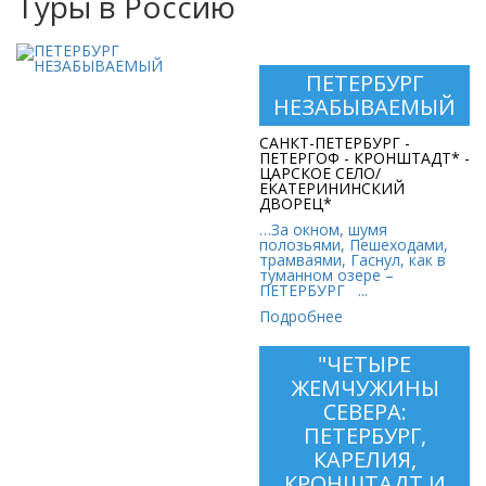
Туры в Россию
ПЕТЕРБУРГ
ПЕТЕРБУРГ
НЕЗАБЫВАЕМЫЙ
НЕЗАБЫВАЕМЫЙ
САНКТ-ПЕТЕРБУРГ -
Стоимость:
ПЕТЕРГОФ - КРОНШТАДТ* -
499 руб. 40 коп.
ЦАРСКОЕ СЕЛО/
ЕКАТЕРИНИНСКИЙ
ДВОРЕЦ*
…За окном, шумя
полозьями, Пешеходами,
трамваями, Гаснул, как в
туманном озере –
ПЕТЕРБУРГ ...
Подробнее
"ЧЕТЫРЕ
"ЧЕТЫРЕ
ЖЕМЧУЖИНЫ
ЖЕМЧУЖИНЫ
СЕВЕРА: ПЕТЕРБУРГ,
СЕВЕРА:
КАРЕЛИЯ,
ПЕТЕРБУРГ,
КРОНШТАДТ И
КАРЕЛИЯ,
ПЕТЕРГОФ"
КРОНШТАДТ И