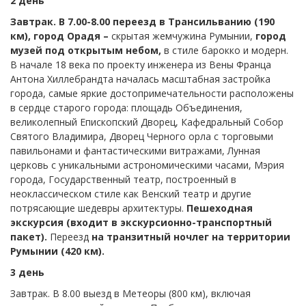
2 день
Завтрак. В 7.00-8.00 переезд в Трансильванию (190
км), город Орадя –
скрытая жемчужина Румынии,
город
музей под открытым небом,
в стиле барокко и модерн.
В начале 18 века по проекту инженера из Вены Франца
Антона Хиллебрандта началась масштабная застройка
города, самые яркие достопримечательности расположены
в сердце старого города: площадь Объединения,
великолепный Епископский Дворец, Кафедральный Собор
Святого Владимира, Дворец Черного орла с торговыми
павильонами и фантастическими витражами, Лунная
церковь с уникальными астрономическими часами, Мэрия
города, Государственный театр, построенный в
неоклассическом стиле как Венский театр и другие
потрясающие шедевры архитектуры.
Пешеходная
экскурсия
(входит в экскурсионно-транспортный
пакет).
Переезд
на транзитный ночлег
на территории
Румынии (420 км).
3 день
Завтрак. В 8.00 выезд в Метеоры (800 км), включая