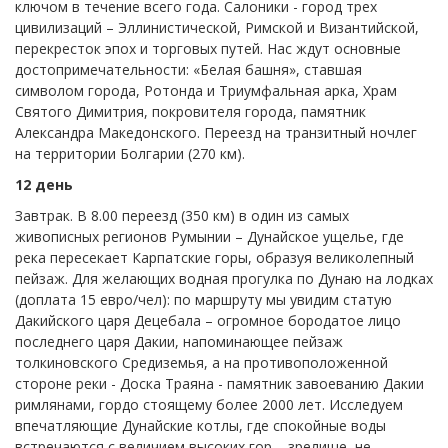
ключом в течение всего года. Салоники - город трех
цивилизаций – Эллинистической, Римской и Византийской,
перекресток эпох и торговых путей. Нас ждут основные
достопримечательности: «Белая башня», ставшая
символом города, Ротонда и Триумфальная арка, Храм
Святого Димитрия, покровителя города, памятник
Александра Македонского. Переезд на транзитный ночлег
на территории Болгарии (270 км).
12 день
Завтрак. В 8.00 переезд (350 км) в один из самых
живописных регионов Румынии – Дунайское ущелье, где
река пересекает Карпатские горы, образуя великолепный
пейзаж. Для желающих водная прогулка по Дунаю на лодках
(доплата 15 евро/чел): по маршруту мы увидим статую
Дакийского царя Децебала – огромное бородатое лицо
последнего царя Дакии, напоминающее пейзаж
толкиновского Средиземья, а на противоположенной
стороне реки - Доска Траяна - памятник завоеванию Дакии
римлянами, гордо стоящему более 2000 лет. Исследуем
впечатляющие Дунайские котлы, где спокойные воды
встречаются с величием высоких гор – зрелище, не