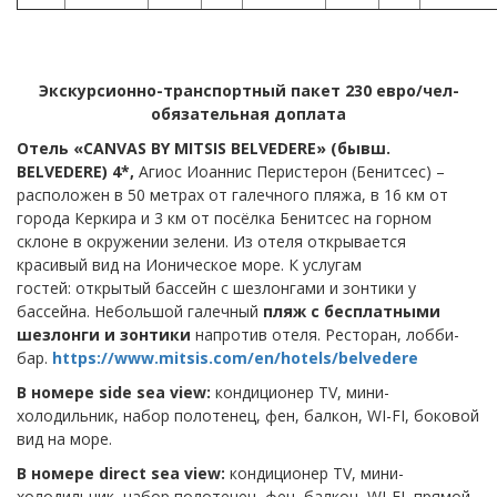
Экскурсионно-транспортный пакет 230 евро/чел-
обязательная доплата
Отель
«CANVAS BY MITSIS BELVEDERE»
(
бывш
.
BELVEDERE
) 4*,
Агиос Иоаннис Перистерон (Бенитсес) –
расположен в 50 метрах от галечного пляжа, в 16 км от
города Керкира и 3 км от посёлка Бенитсес на горном
склоне в окружении зелени. Из отеля открывается
красивый вид на Ионическое море. К услугам
гостей: открытый бассейн с шезлонгами и зонтики у
бассейна. Небольшой галечный
пляж с бесплатными
шезлонги и зонтики
напротив отеля. Ресторан, лобби-
бар.
https://www.mitsis.com/en/hotels/belvedere
В номере side sea view:
кондиционер TV, мини-
холодильник, набор полотенец, фен, балкон, WI-FI, боковой
вид на море.
В номере
direct
sea view:
кондиционер TV, мини-
холодильник, набор полотенец, фен, балкон, WI-FI, прямой