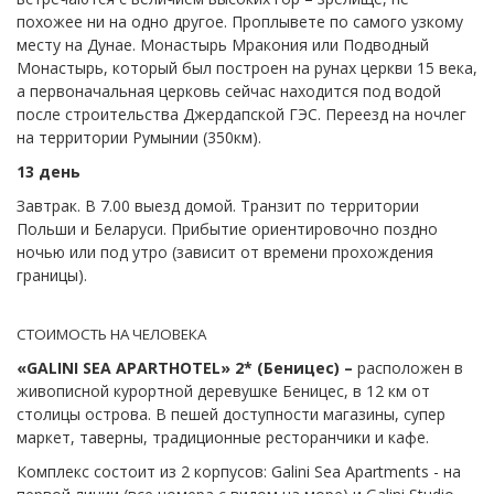
похожее ни на одно другое. Проплывете по самого узкому
месту на Дунае. Монастырь Мракония или Подводный
Монастырь, который был построен на рунах церкви 15 века,
а первоначальная церковь сейчас находится под водой
после строительства Джердапской ГЭС. Переезд на ночлег
на территории Румынии (350км).
13 день
Завтрак. В 7.00 выезд домой. Транзит по территории
Польши и Беларуси. Прибытие ориентировочно поздно
ночью или под утро (зависит от времени прохождения
границы).
СТОИМОСТЬ НА ЧЕЛОВЕКА
«
GALINI
SEA
APARTHOTEL
» 2* (Беницес) –
расположен в
живописной курортной деревушке Беницес, в 12 км от
столицы острова. В пешей доступности магазины, супер
маркет, таверны, традиционные ресторанчики и кафе.
Комплекс состоит из 2 корпусов: Galini Sea Apartments - на