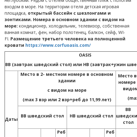
неглубокий. Рядом с отелем общественный пляж с пологим
входом в море. На территории отеля детская игровая
площадка,
открытый бассейн с шезлонгами и
зонтиками. Номера в основном здании с видом на
море
:
кондиционер, холодильник, телевизор, собственная
ванная комнат, фен, набор полотенец, балкон, сейф, WI-
FI.
Размещение третьего человека на полноценной
кровати
https://www.corfuoasis.com/
OASI
S
BB (
завтрак
шведский
стол
)
или
НВ (завтрак+ужин шве
Место в 2- местном номере в основном
Место в
здании
номере 
видом
с видом на море
(max
(max 3 взр или 2 взр+реб до 11,99 лет)
ВВ
ВВ шведский стол
НВ шведский стол
шведск
Даты
стол
Реб
Реб