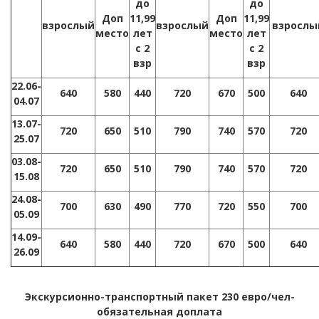
до
до
Доп
11,99
Доп
11,99
взрослый
взрослый
взрослы
место
лет
место
лет
с 2
с 2
взр
взр
22.06-
640
580
440
720
670
500
640
04.07
13.07-
72
0
6
5
0
5
10
7
9
0
740
57
0
72
0
25.07
03.08-
72
0
6
5
0
5
10
7
9
0
740
57
0
72
0
15.08
24.08-
70
0
630
4
90
7
7
0
72
0
55
0
70
0
05.09
14.09-
640
580
440
720
670
500
640
26.09
Экскурсионно-транспортный пакет 230 евро/чел-
обязательная доплата