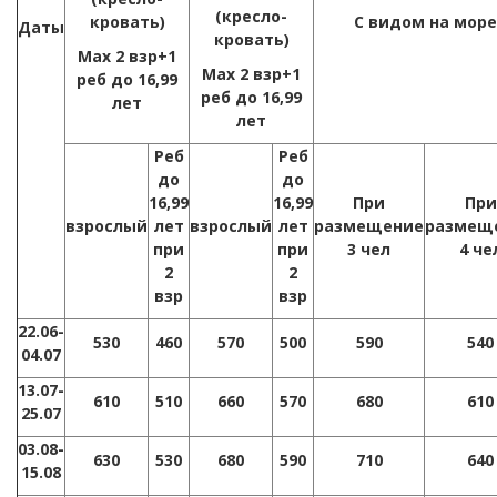
(кресло-
кровать)
С видом на море
Даты
кровать)
Max 2 взр+1
Max 2 взр+1
реб до 16,99
реб до 16,99
лет
лет
Реб
Реб
до
до
16,99
16,99
При
При
взрослый
лет
взрослый
лет
размещение
размещ
при
при
3 чел
4 че
2
2
взр
взр
22.06-
530
460
570
500
590
540
04.07
13.07-
610
510
660
570
680
610
25.07
03.08-
630
530
680
590
710
640
15.08