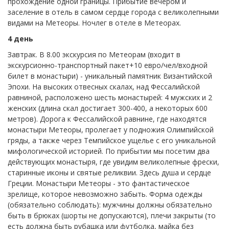
прохождение одной границы. Прибытие вечером и
заселение в отель в самом сердце города с великолепными
видами на Метеоры. Ночлег в отеле в Метеорах.
4 день
Завтрак. В 8.00 экскурсия по Метеорам (входит в
экскурсионно-транспортный пакет+10 евро/чел/входной
билет в монастыри) - уникальный памятник Византийской
Эпохи. На высоких отвесных скалах, над Фессалийской
равниной, расположено шесть монастырей: 4 мужских и 2
женских (длина скал достигает 300-400, а некоторых 600
метров). Дорога к Фессалийской равнине, где находятся
монастыри Метеоры, пролегает у подножия Олимпийской
гряды, а также через Темпийское ущелье с его уникальной
мифологической историей. По прибытии мы посетим два
действующих монастыря, где увидим великолепные фрески,
старинные иконы и святые реликвии. Здесь душа и сердце
Греции. Монастыри Метеоры - это фантастическое
зрелище, которое невозможно забыть. Форма одежды
(обязательно соблюдать): мужчины должны обязательно
быть в брюках (шорты не допускаются), плечи закрыты (то
есть должна быть рубашка или футболка, майка без