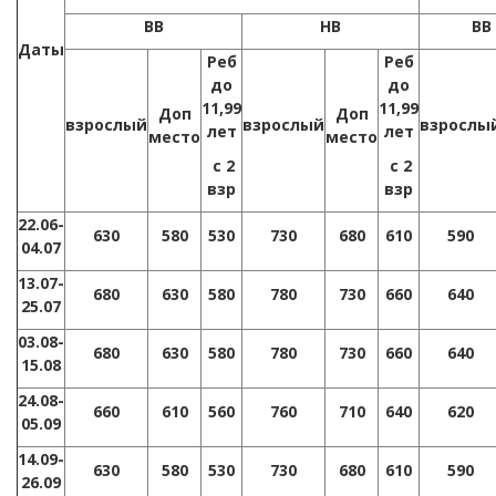
ВВ
НВ
ВВ
Даты
Реб
Реб
до
до
11,99
11,99
Доп
Доп
взрослый
взрослый
взрослы
лет
лет
место
место
с 2
с 2
взр
взр
22.06-
630
580
530
730
680
6
1
0
590
04.07
13.07-
6
8
0
6
3
0
5
8
0
7
8
0
730
6
6
0
6
4
0
25.07
03.08-
6
8
0
6
3
0
5
8
0
7
8
0
730
6
6
0
6
4
0
15.08
24.08-
6
6
0
610
5
6
0
7
6
0
7
1
0
6
4
0
62
0
05.09
14.09-
630
580
530
730
680
6
1
0
590
26.09