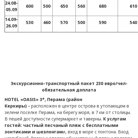
24.08-
600
500
650
560
680
610
05.09
14.09-
530
460
570
500
590
540
26.09
Экскурсионно-транспортный пакет 230 евро/чел-
обязательная доплата
HOTEL
«OASIS» 3*, Перама (район
Керкиры)
-
расположен в центре острова в утопающем в
зелени поселке Перама, на берегу моря, в 7 км от столицы.
В пешей доступности супермаркет и таверны.
К услугам
гостей:
частный песчаный пляж с бесплатными
зонтиками и шезлонгам
и, вход в море с понтона. Вход