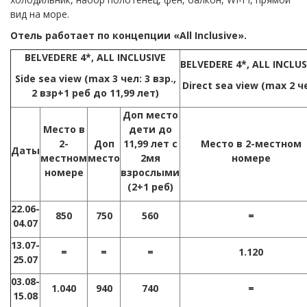
вид на море.
Отель работает по концепции «All Inclusive».
BELVEDERE
4
*, ALL INCLUSIVE
BELVEDERE
4*,
ALL
INCLUS
Side sea view (max 3
чел
: 3
взр
.,
Direct sea view (max 2
ч
2
взр
+1
реб
до
11,99
лет
)
Доп место
Место в
дети до
2-
Доп
11,99 лет с
Место в 2-местном
Даты
местном
место
2мя
номере
номере
взрослыми
(2+1 реб)
22.06-
850
750
560
=
04.07
13.07-
=
=
=
1.120
25.07
03.08-
1.0
4
0
940
740
=
15.08