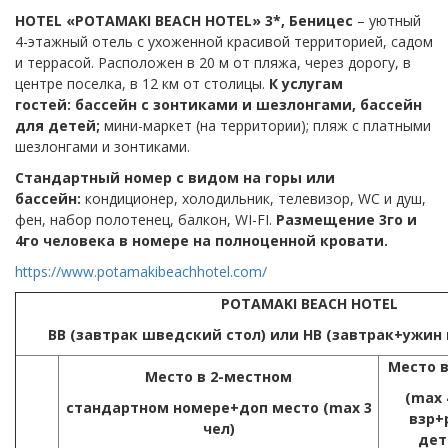
HOTEL
«
POTAMAKI
BEACH
HOTEL
» 3*, Беницес
– уютный
4-этажный отель с ухоженной красивой территорией, садом
и террасой. Расположен в 20 м от пляжа, через дорогу, в
центре поселка, в 12 км от столицы.
К услугам
гостей:
бассейн с зонтиками и шезлонгами, бассейн
для детей;
мини-маркет (на территории); пляж с платными
шезлонгами и зонтиками.
Стандартный
номер
с видом на горы или
бассейн
:
кондиционер, холодильник, телевизор, WC и душ,
фен, набор полотенец, балкон, WI-FI.
Размещение 3го и
4го человека в номере на полноценной кровати.
https://www.potamakibeachhotel.com/
POTAMAKI BEACH HOTEL
BB (
завтрак
шведский
стол
)
или
НВ (завтрак+ужин
Место в
Место в 2-местном
(
max
стандартном номере+доп место (
max
3
взр+р
чел)
дет