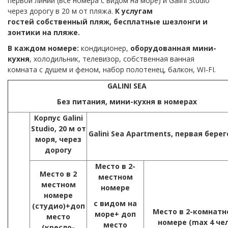
первой линии (все номера с видом на море) и Galini Studio
через дорогу в 20 м от пляжа.
К услугам
гостей
собственный пляж,
бесплатные шезлонги и
зонтики на пляже
.
В каждом номере:
кондиционер,
оборудованная мини-
кухня
, холодильник, телевизор, собственная ванная
комната с душем и феном, набор полотенец, балкон, WI-FI.
GALINI SEA
Без питания, мини-кухня в номерах
Корпус Galini
Studio, 20 м от
Galini Sea Apartments, первая бере
моря, через
дорогу
Место в 2-
Место в 2
местном
местном
номере
номере
с видом на
(студио)+доп
Место в 2-комнат
море+ доп
место
номере (max 4 чел
место
(кресло-